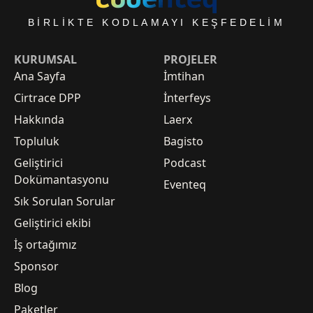
BIRLIKTE KODLAMAYI KEŞFEDELIM
KURUMSAL
PROJELER
Ana Sayfa
İmtihan
Cirtrace DPP
İnterfeys
Hakkında
Laerx
Topluluk
Bagisto
Geliştirici
Podcast
Dokümantasyonu
Eventeq
Sık Sorulan Sorular
Geliştirici ekibi
İş ortağımız
Sponsor
Blog
Paketler