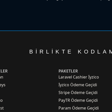
BIRLIKTE KODLA
ELER
PAKETLER
an
Laravel Cashier İyzico
eys
İyzico Ödeme Geçidi
Stripe Ödeme Geçidi
to
PayTR Ödeme Geçidi
st
Param Ödeme Geçidi