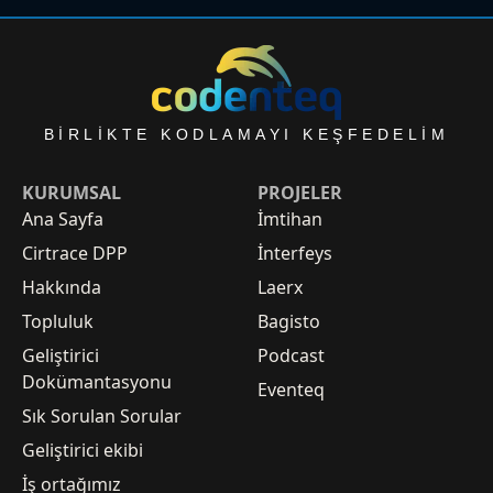
BIRLIKTE KODLAMAYI KEŞFEDELIM
KURUMSAL
PROJELER
Ana Sayfa
İmtihan
Cirtrace DPP
İnterfeys
Hakkında
Laerx
Topluluk
Bagisto
Geliştirici
Podcast
Dokümantasyonu
Eventeq
Sık Sorulan Sorular
Geliştirici ekibi
İş ortağımız